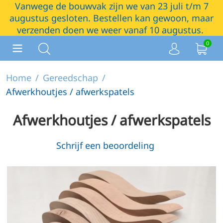
Vanwege de bouwvak zijn we van 23 juli t/m 7
augustus gesloten. Bestellen kan gewoon, maar
verzenden doen we weer vanaf 10 augustus.
0
Home
/
Gereedschap
/
Afwerkhoutjes / afwerkspatels
Afwerkhoutjes / afwerkspatels
Schrijf een beoordeling