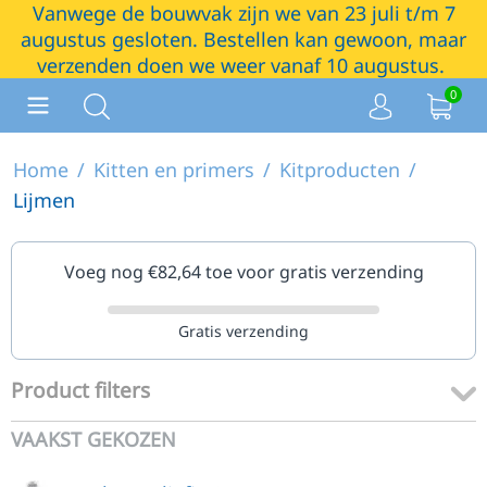
Vanwege de bouwvak zijn we van 23 juli t/m 7
augustus gesloten. Bestellen kan gewoon, maar
verzenden doen we weer vanaf 10 augustus.
0
Home
/
Kitten en primers
/
Kitproducten
/
Lijmen
Voeg nog €
82,64
toe voor gratis verzending
Gratis verzending
Product filters
VAAKST GEKOZEN