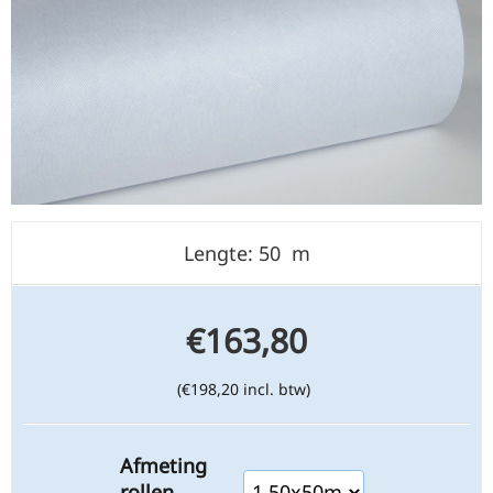
Lengte: 50
m
€
163,80
(
€
198,20
incl. btw)
Afmeting
rollen