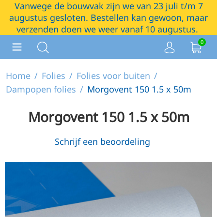
Vanwege de bouwvak zijn we van 23 juli t/m 7
augustus gesloten. Bestellen kan gewoon, maar
verzenden doen we weer vanaf 10 augustus.
0
Home
/
Folies
/
Folies voor buiten
/
Dampopen folies
/
Morgovent 150 1.5 x 50m
Morgovent 150 1.5 x 50m
Schrijf een beoordeling