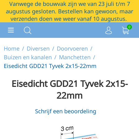
Vanwege de bouwvak zijn we van 23 juli t/m 7
augustus gesloten. Bestellen kan gewoon, maar
verzenden doen we weer vanaf 10 augustus.
0
Home
/
Diversen
/
Doorvoeren
/
Buizen en kanalen
/
Manchetten
/
Eisedicht GDD21 Tyvek 2x15-22mm
Eisedicht GDD21 Tyvek 2x15-
22mm
Schrijf een beoordeling