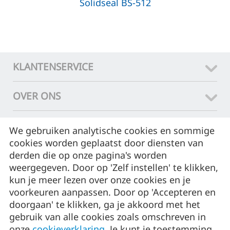
Solidseal BS-512
KLANTENSERVICE
OVER ONS
CONTACT
We gebruiken analytische cookies en sommige
cookies worden geplaatst door diensten van
ASSORTIMENT
derden die op onze pagina's worden
weergegeven. Door op 'Zelf instellen' te klikken,
kun je meer lezen over onze cookies en je
MIJN ACCOUNT
voorkeuren aanpassen. Door op 'Accepteren en
doorgaan' te klikken, ga je akkoord met het
© 2015 - 2026 Luchtdichtshop.
gebruik van alle cookies zoals omschreven in
onze
cookieverklaring
. Je kunt je toestemming