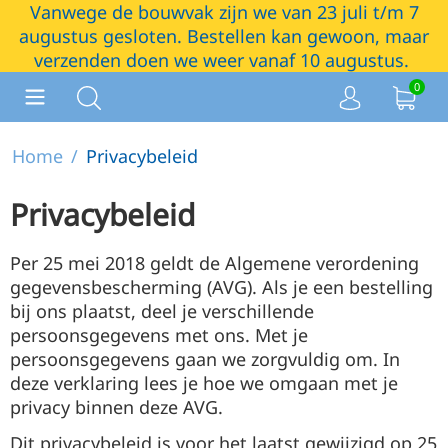
Vanwege de bouwvak zijn we van 23 juli t/m 7
augustus gesloten. Bestellen kan gewoon, maar
verzenden doen we weer vanaf 10 augustus.
0
Home
/
Privacybeleid
Privacybeleid
Per 25 mei 2018 geldt de Algemene verordening
gegevensbescherming (AVG). Als je een bestelling
bij ons plaatst, deel je verschillende
persoonsgegevens met ons. Met je
persoonsgegevens gaan we zorgvuldig om. In
deze verklaring lees je hoe we omgaan met je
privacy binnen deze AVG.
Dit privacybeleid is voor het laatst gewijzigd op 25