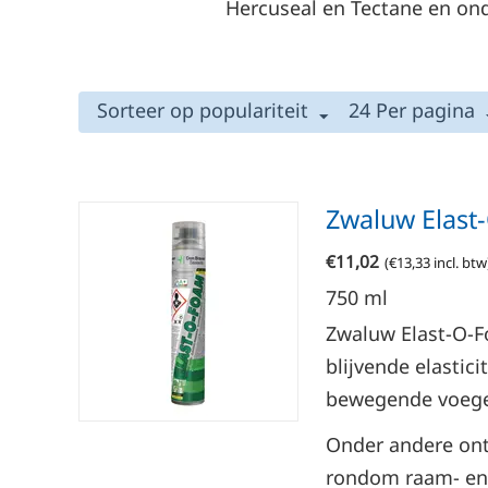
Hercuseal en Tectane en onde
Sorteer op populariteit
24 Per pagina
Zwaluw Elast
€
11,02
(
€
13,33
incl. btw
750
ml
Zwaluw Elast-O-F
blijvende elastic
bewegende voeg
Onder andere ont
rondom raam- en 