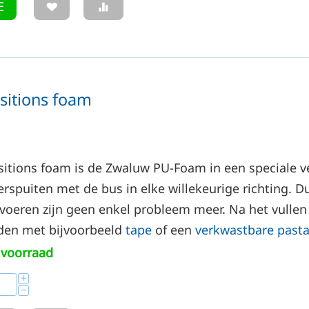
E
sitions foam
itions foam is de Zwaluw PU-Foam in een speciale ve
spuiten met de bus in elke willekeurige richting. D
voeren zijn geen enkel probleem meer. Na het vullen
den met bijvoorbeeld
tape
of een
verkwastbare past
voorraad
+
−