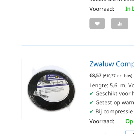
Voorraad:
In 
Zwaluw Compr
€
8,57
(
€
10,37
incl. btw)
Lengte: 5.6
m
, V
✔
Geschikt voor h
✔
Getest op warmt
✔
Bij compressie 
Voorraad:
Op 