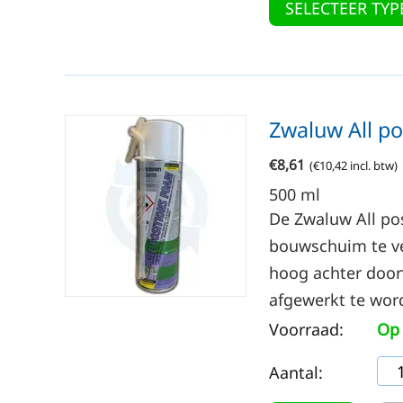
SELECTEER TYP
Zwaluw All po
€
8,61
(
€
10,42
incl. btw)
500
ml
De Zwaluw All pos
bouwschuim te ver
hoog achter door
afgewerkt te wor
Voorraad:
Op 
Aantal: