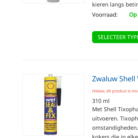
kieren langs beti
Voorraad:
Op 
SELECTEER TYP
Zwaluw Shell 
Helaas, dit product is mo
310
ml
Met Shell Tixopha
uitvoeren. Tixoph
omstandigheden. V
kokers die in elke