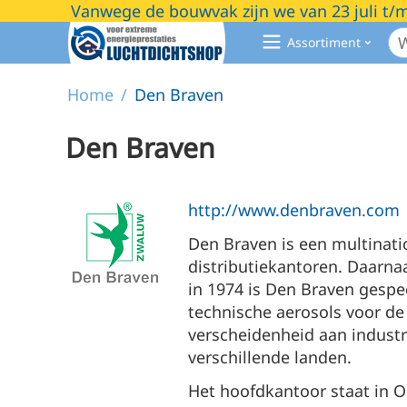
Vanwege de bouwvak zijn we van 23 juli t/
Assortiment
Home
/
Den Braven
Den Braven
http://www.denbraven.com
Den Braven is een multinati
distributiekantoren. Daarna
in 1974 is Den Braven gespec
technische aerosols voor d
verscheidenheid aan industri
verschillende landen.
Het hoofdkantoor staat in 