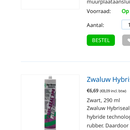
muurplaataansluit
Voorraad:
Op 
Aantal:
BESTEL
Zwaluw Hybri
€
6,69
(
€
8,09
incl. btw)
Zwart, 290
ml
Zwaluw Hybriseal®
hybride technolog
rubber. Daardoor 