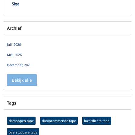
Siga
Archief
Juli, 2026
Mei, 2026
December, 2025
Bekijk alle
Tags
dampopen tape
dampremmende tape
luchtdichte tape
overstucbare tape