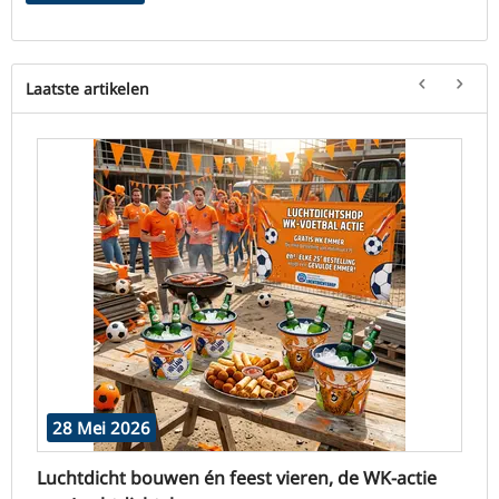
Laatste artikelen
C
b
e
28 Mei 2026
Luchtdicht bouwen én feest vieren, de WK-actie