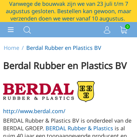
Vanwege de bouwvak zijn we van 23 juli t/m 7
augustus gesloten. Bestellen kan gewoon, maar
verzenden doen we weer vanaf 10 augustus.
0
Home
/
Berdal Rubber en Plastics BV
Berdal Rubber en Plastics BV
http://www.berdal.com/
BERDAL Rubber & Plastics BV is onderdeel van de
BERDAL GROEP.
BERDAL Rubber & Plastics
is al
ruim 40 jaar een toonaangevende producent en