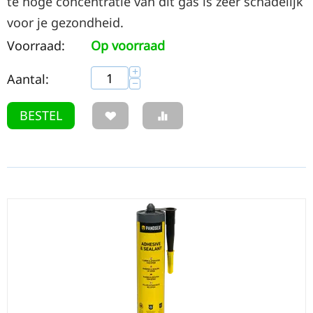
te hoge concentratie van dit gas is zeer schadelijk
voor je gezondheid.
Voorraad:
Op voorraad
+
Aantal:
−
BESTEL